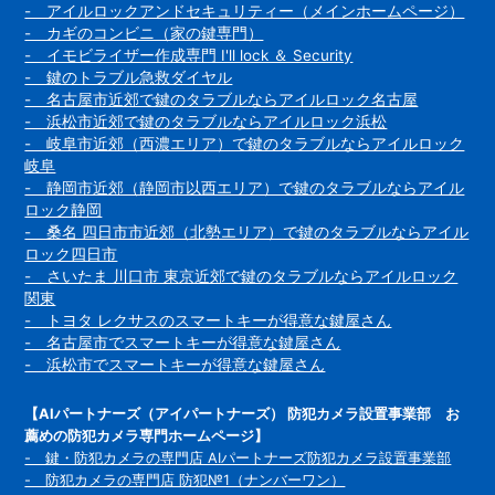
- アイルロックアンドセキュリティー（メインホームページ）
- カギのコンビニ（家の鍵専門）
- イモビライザー作成専門 I'll lock ＆ Security
- 鍵のトラブル急救ダイヤル
- 名古屋市近郊で鍵のタラブルならアイルロック名古屋
- 浜松市近郊で鍵のタラブルならアイルロック浜松
- 岐阜市近郊（西濃エリア）で鍵のタラブルならアイルロック
岐阜
- 静岡市近郊（静岡市以西エリア）で鍵のタラブルならアイル
ロック静岡
- 桑名 四日市市近郊（北勢エリア）で鍵のタラブルならアイル
ロック四日市
- さいたま 川口市 東京近郊で鍵のタラブルならアイルロック
関東
- トヨタ レクサスのスマートキーが得意な鍵屋さん
- 名古屋市でスマートキーが得意な鍵屋さん
- 浜松市でスマートキーが得意な鍵屋さん
【AIパートナーズ（アイパートナーズ） 防犯カメラ設置事業部 お
薦めの防犯カメラ専門ホームページ】
- 鍵・防犯カメラの専門店 AIパートナーズ防犯カメラ設置事業部
- 防犯カメラの専門店 防犯№1（ナンバーワン）