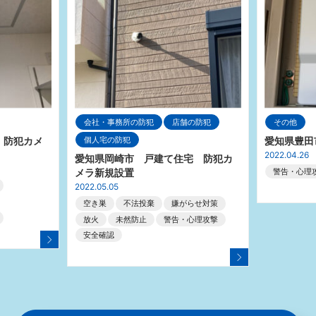
会社・事務所の防犯
店舗の防犯
その他
個人宅の防犯
 防犯カメ
愛知県豊田
2022.04.26
愛知県岡崎市 戸建て住宅 防犯カ
メラ新規設置
警告・心理
2022.05.05
空き巣
不法投棄
嫌がらせ対策
放火
未然防止
警告・心理攻撃
安全確認