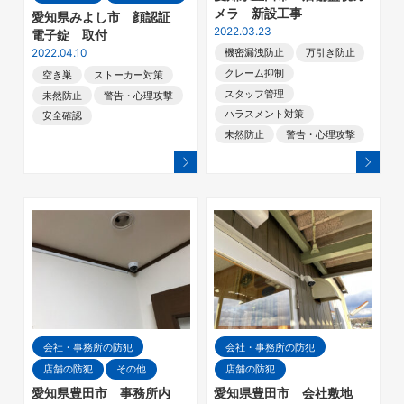
メラ 新設工事
愛知県みよし市 顔認証
2022.03.23
電子錠 取付
2022.04.10
機密漏洩防止
万引き防止
クレーム抑制
空き巣
ストーカー対策
スタッフ管理
未然防止
警告・心理攻撃
ハラスメント対策
安全確認
未然防止
警告・心理攻撃
会社・事務所の防犯
会社・事務所の防犯
店舗の防犯
その他
店舗の防犯
愛知県豊田市 事務所内
愛知県豊田市 会社敷地