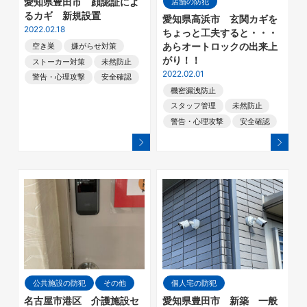
店舗の防犯
愛知県豊田市 顔認証によ
るカギ 新規設置
愛知県高浜市 玄関カギを
2022.02.18
ちょっと工夫すると・・・
あらオートロックの出来上
空き巣
嫌がらせ対策
がり！！
ストーカー対策
未然防止
2022.02.01
警告・心理攻撃
安全確認
機密漏洩防止
スタッフ管理
未然防止
警告・心理攻撃
安全確認
公共施設の防犯
その他
個人宅の防犯
名古屋市港区 介護施設セ
愛知県豊田市 新築 一般