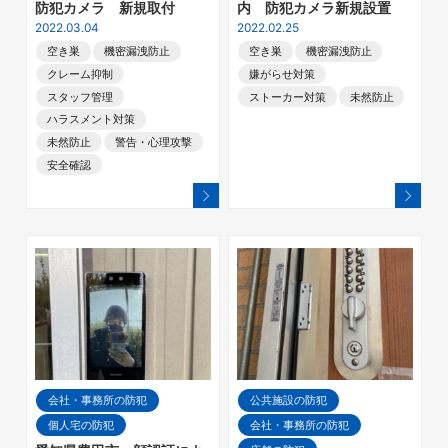
防犯カメラ 新規取付
内 防犯カメラ新規設置
2022.03.04
2022.02.25
空き巣
機密漏洩防止
空き巣
機密漏洩防止
クレーム抑制
嫌がらせ対策
スタッフ管理
ストーカー対策
未然防止
ハラスメント対策
未然防止
警告・心理攻撃
安全確認
会社・事務所の防犯
公共施設の防犯
個人宅の防犯
会社・事務所の防犯