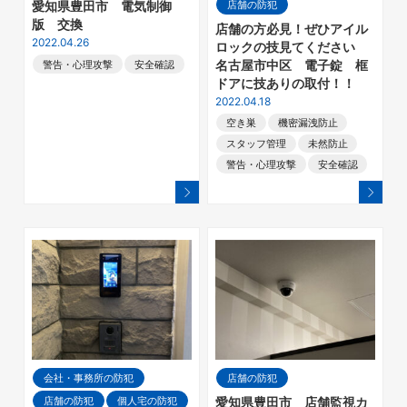
店舗の防犯
愛知県豊田市 電気制御
版 交換
店舗の方必見！ぜひアイル
2022.04.26
ロックの技見てください
名古屋市中区 電子錠 框
警告・心理攻撃
安全確認
ドアに技ありの取付！！
2022.04.18
空き巣
機密漏洩防止
スタッフ管理
未然防止
警告・心理攻撃
安全確認
会社・事務所の防犯
店舗の防犯
店舗の防犯
個人宅の防犯
愛知県豊田市 店舗監視カ