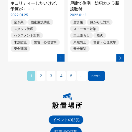
キュリティーしたいけど、
戸建て住宅 防犯カメラ新
予算が・・・
規取付
2022.01.25
2022.01.11
空き巣
機密漏洩防止
空き巣
嫌がらせ対策
スタッフ管理
ストーカー対策
ハラスメント対策
車上荒らし
放火
未然防止
警告・心理攻撃
未然防止
警告・心理攻撃
安全確認
安全確認
1
2
3
4
5
...
next.
イベントの防犯
駐車場の防犯