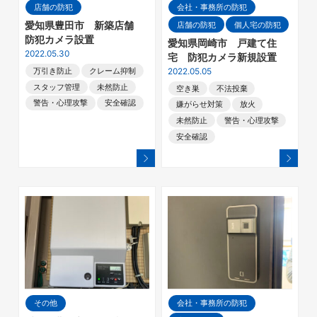
店舗の防犯
会社・事務所の防犯
店舗の防犯
個人宅の防犯
愛知県豊田市 新築店舗
防犯カメラ設置
愛知県岡崎市 戸建て住
2022.05.30
宅 防犯カメラ新規設置
2022.05.05
万引き防止
クレーム抑制
スタッフ管理
未然防止
空き巣
不法投棄
警告・心理攻撃
安全確認
嫌がらせ対策
放火
未然防止
警告・心理攻撃
安全確認
その他
会社・事務所の防犯