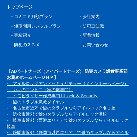
トップページ
-
コミコミ月額プラン
-
会社案内
-
短期間用レンタルプラン
-
防犯豆知識
-
実績紹介
-
新着情報
-
防犯のススメ
-
お問い合わせ
【AIパートナーズ（アイパートナーズ） 防犯カメラ設置事業部
お薦めホームページＨＰ】
- アイルロックアンドセキュリティー（メインホームページ）
- カギのコンビニ（家の鍵専門）
- イモビライザー作成専門 I'll lock ＆ Security
- 鍵のトラブル急救ダイヤル
- 名古屋市近郊で鍵のタラブルならアイルロック名古屋
- 浜松市近郊で鍵のタラブルならアイルロック浜松
- 岐阜市近郊（西濃エリア）で鍵のタラブルならアイルロック
岐阜
- 静岡市近郊（静岡市以西エリア）で鍵のタラブルならアイル