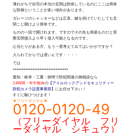
薄れがちで自宅の本当の玄関は防衛しているのにここは簡単
な防御ということが多い傾向があります。
ガレージのシャッターなどは正直、鍵を掛けていたしても玄
関こじ開けより簡単です。
ものの一回で開けれます。ですのでその先も簡易ものだと実
際玄関侵入より早く侵入可能となるのです。
心当たりがある方、もう一度考えてみてはいかがですか？
入られてからでは遅いんです・・・・
では
*******************************
愛知・岐阜・三重・静岡で防犯関連の御相談なら
24時間・年中無休
の
【アイルロックアンドセキュリティー
防犯カメラ設置事業部】
にお任せ下さい！
すぐに駆けつけます！
★フリーダイヤル★
0120-0120-49
（フリーダイヤル フリ
ーダイヤル シキュウ）