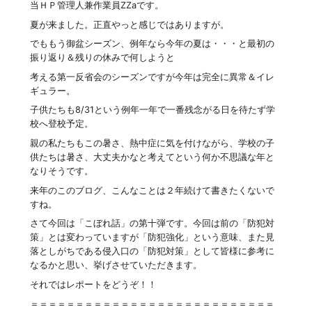
当ＨＰ管理人兼作業員ZZaです。
夏が来ました。正直やっと感じではありますが。
でももう御盆シーズン、例年なら今年の夏は・・・と最初の
振り返り＆残りの休みで何しようと
考える第一反省会のシーズンですが今年は完全に異常＆イレ
ギュラー。
子供たちも8/31という例年一年で一番残念がる日を待たず学
校へ登校予定。
親の私たちもこの暑さ、熱中症に気を付けながら、学校の子
供たちは暑さ、大丈夫かなと考えてという何か不思議な年と
なりそうです。
来年のこのブログ、こんなことは２年続けて書きたくないで
すね。
さて今回は「こぼれ話」の第十弾です。今回は前の「防犯対
策」とは変わっていますが「防犯強化」という意味、また見
落としがちである侵入口の「防犯対策」として皆様に参考に
なるかと思い、挙げさせていただきます。
それではレポートをどうぞ！！
＝＝＝＝＝＝＝＝＝＝＝＝＝＝＝＝＝＝＝＝＝＝＝＝＝＝＝