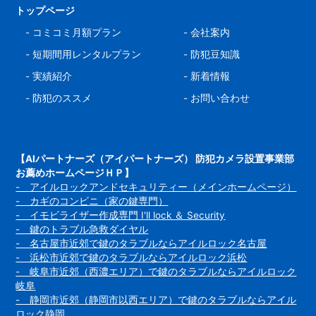
トップページ
-
コミコミ月額プラン
-
会社案内
-
短期間用レンタルプラン
-
防犯豆知識
-
実績紹介
-
新着情報
-
防犯のススメ
-
お問い合わせ
【AIパートナーズ（アイパートナーズ） 防犯カメラ設置事業部
お薦めホームページＨＰ】
- アイルロックアンドセキュリティー（メインホームページ）
- カギのコンビニ（家の鍵専門）
- イモビライザー作成専門 I'll lock ＆ Security
- 鍵のトラブル急救ダイヤル
- 名古屋市近郊で鍵のタラブルならアイルロック名古屋
- 浜松市近郊で鍵のタラブルならアイルロック浜松
- 岐阜市近郊（西濃エリア）で鍵のタラブルならアイルロック
岐阜
- 静岡市近郊（静岡市以西エリア）で鍵のタラブルならアイル
ロック静岡