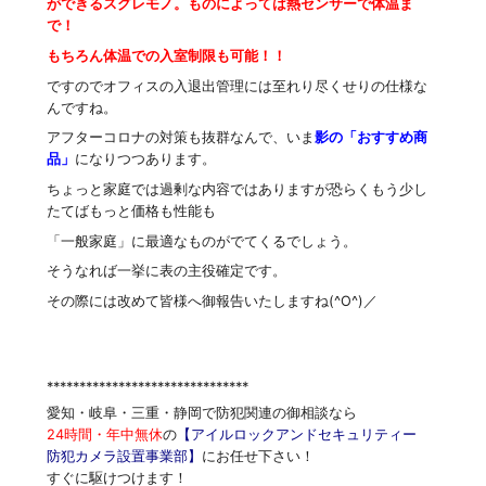
ができるスグレモノ。ものによっては熱センサーで体温ま
で！
もちろん体温での入室制限も可能！！
ですのでオフィスの入退出管理には至れり尽くせりの仕様な
んですね。
アフターコロナの対策も抜群なんで、いま
影の「おすすめ商
品」
になりつつあります。
ちょっと家庭では過剰な内容ではありますが恐らくもう少し
たてばもっと価格も性能も
「一般家庭」に最適なものがでてくるでしょう。
そうなれば一挙に表の主役確定です。
その際には改めて皆様へ御報告いたしますね(^O^)／
*******************************
愛知・岐阜・三重・静岡で防犯関連の御相談なら
24時間・年中無休
の
【アイルロックアンドセキュリティー
防犯カメラ設置事業部】
にお任せ下さい！
すぐに駆けつけます！