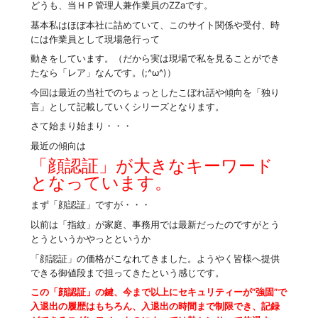
どうも、当ＨＰ管理人兼作業員のZZaです。
基本私はほぼ本社に詰めていて、このサイト関係や受付、時
には作業員として現場急行って
動きをしています。（だから実は現場で私を見ることができ
たなら「レア」なんです。(;^ω^)）
今回は最近の当社でのちょっとしたこぼれ話や傾向を「独り
言」として記載していくシリーズとなります。
さて始まり始まり・・・
最近の傾向は
「顔認証」が大きなキーワード
となっています。
まず「顔認証」ですが・・・
以前は「指紋」が家庭、事務用では最新だったのですがとう
とうというかやっとというか
「顔認証」の価格がこなれてきました。ようやく皆様へ提供
できる御値段まで担ってきたという感じです。
この「顔認証」の鍵、今まで以上にセキュリティーが”強固”で
入退出の履歴はもちろん、入退出の時間まで制限でき、記録