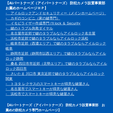
【AIパートナーズ（アイパートナーズ） 防犯カメラ設置事業部
お薦めホームページＨＰ】
- アイルロックアンドセキュリティー（メインホームページ）
- カギのコンビニ（家の鍵専門）
- イモビライザー作成専門 I'll lock ＆ Security
- 鍵のトラブル急救ダイヤル
- 名古屋市近郊で鍵のタラブルならアイルロック名古屋
- 浜松市近郊で鍵のタラブルならアイルロック浜松
- 岐阜市近郊（西濃エリア）で鍵のタラブルならアイルロック
岐阜
- 静岡市近郊（静岡市以西エリア）で鍵のタラブルならアイル
ロック静岡
- 桑名 四日市市近郊（北勢エリア）で鍵のタラブルならアイル
ロック四日市
- さいたま 川口市 東京近郊で鍵のタラブルならアイルロック
関東
- トヨタ レクサスのスマートキーが得意な鍵屋さん
- 名古屋市でスマートキーが得意な鍵屋さん
- 浜松市でスマートキーが得意な鍵屋さん
【AIパートナーズ（アイパートナーズ） 防犯カメラ設置事業部 お
薦めの防犯カメラ専門ホームページ】