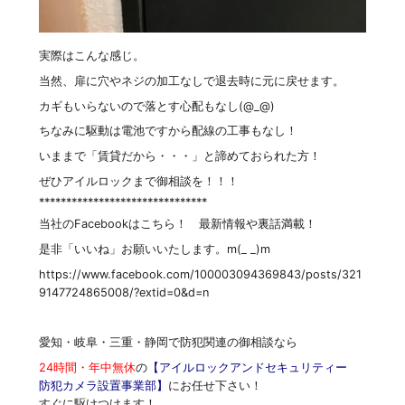
実際はこんな感じ。
当然、扉に穴やネジの加工なしで退去時に元に戻せます。
カギもいらないので落とす心配もなし(@_@)
ちなみに駆動は電池ですから配線の工事もなし！
いままで「賃貸だから・・・」と諦めておられた方！
ぜひアイルロックまで御相談を！！！
*******************************
当社のFacebookはこちら！ 最新情報や裏話満載！
是非「いいね」お願いいたします。m(_ _)m
https://www.facebook.com/100003094369843/posts/321
9147724865008/?extid=0&d=n
愛知・岐阜・三重・静岡で防犯関連の御相談なら
24時間・年中無休
の
【アイルロックアンドセキュリティー
防犯カメラ設置事業部】
にお任せ下さい！
すぐに駆けつけます！