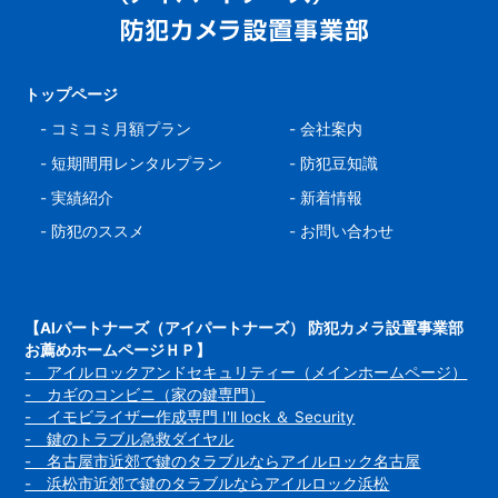
トップページ
-
コミコミ月額プラン
-
会社案内
-
短期間用レンタルプラン
-
防犯豆知識
-
実績紹介
-
新着情報
-
防犯のススメ
-
お問い合わせ
【AIパートナーズ（アイパートナーズ） 防犯カメラ設置事業部
お薦めホームページＨＰ】
- アイルロックアンドセキュリティー（メインホームページ）
- カギのコンビニ（家の鍵専門）
- イモビライザー作成専門 I'll lock ＆ Security
- 鍵のトラブル急救ダイヤル
- 名古屋市近郊で鍵のタラブルならアイルロック名古屋
- 浜松市近郊で鍵のタラブルならアイルロック浜松