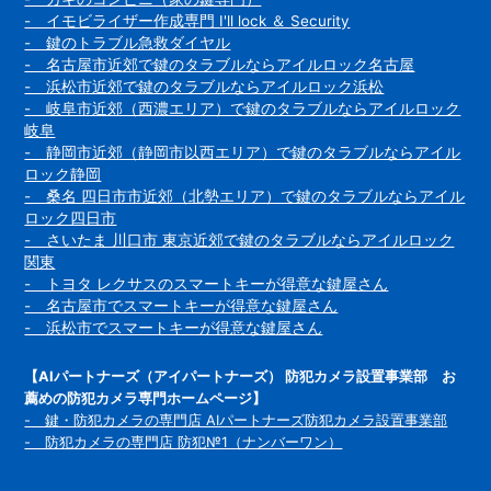
- イモビライザー作成専門 I'll lock ＆ Security
- 鍵のトラブル急救ダイヤル
- 名古屋市近郊で鍵のタラブルならアイルロック名古屋
- 浜松市近郊で鍵のタラブルならアイルロック浜松
- 岐阜市近郊（西濃エリア）で鍵のタラブルならアイルロック
岐阜
- 静岡市近郊（静岡市以西エリア）で鍵のタラブルならアイル
ロック静岡
- 桑名 四日市市近郊（北勢エリア）で鍵のタラブルならアイル
ロック四日市
- さいたま 川口市 東京近郊で鍵のタラブルならアイルロック
関東
- トヨタ レクサスのスマートキーが得意な鍵屋さん
- 名古屋市でスマートキーが得意な鍵屋さん
- 浜松市でスマートキーが得意な鍵屋さん
【AIパートナーズ（アイパートナーズ） 防犯カメラ設置事業部 お
薦めの防犯カメラ専門ホームページ】
- 鍵・防犯カメラの専門店 AIパートナーズ防犯カメラ設置事業部
- 防犯カメラの専門店 防犯№1（ナンバーワン）