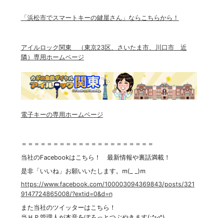
「浜松市でスマートキーの鍵屋さん」ならこちらから！
アイルロック関東 （東京23区、さいたま市、川口市 近
隣）専用ホームページ
電子キーの専用ホームページ
＝＝＝＝＝＝＝＝＝＝＝＝＝＝＝＝＝＝＝＝＝
当社のFacebookはこちら！ 最新情報や裏話満載！
是非「いいね」お願いいたします。m(_ _)m
https://www.facebook.com/100003094369843/posts/321
9147724865008/?extid=0&d=n
また当社のツイッターはこちら！
当ＨＰ管理人が本音をぽろっとつぶやきます(;^ω^)