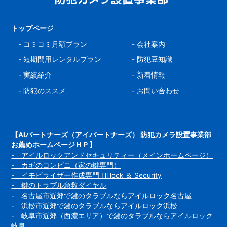
トップページ
-
コミコミ月額プラン
-
会社案内
-
短期間用レンタルプラン
-
防犯豆知識
-
実績紹介
-
新着情報
-
防犯のススメ
-
お問い合わせ
【AIパートナーズ（アイパートナーズ） 防犯カメラ設置事業部
お薦めホームページＨＰ】
- アイルロックアンドセキュリティー（メインホームページ）
- カギのコンビニ（家の鍵専門）
- イモビライザー作成専門 I'll lock ＆ Security
- 鍵のトラブル急救ダイヤル
- 名古屋市近郊で鍵のタラブルならアイルロック名古屋
- 浜松市近郊で鍵のタラブルならアイルロック浜松
- 岐阜市近郊（西濃エリア）で鍵のタラブルならアイルロック
岐阜