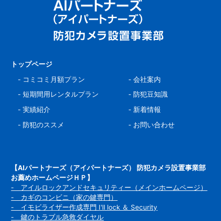
トップページ
-
コミコミ月額プラン
-
会社案内
-
短期間用レンタルプラン
-
防犯豆知識
-
実績紹介
-
新着情報
-
防犯のススメ
-
お問い合わせ
【AIパートナーズ（アイパートナーズ） 防犯カメラ設置事業部
お薦めホームページＨＰ】
- アイルロックアンドセキュリティー（メインホームページ）
- カギのコンビニ（家の鍵専門）
- イモビライザー作成専門 I'll lock ＆ Security
- 鍵のトラブル急救ダイヤル