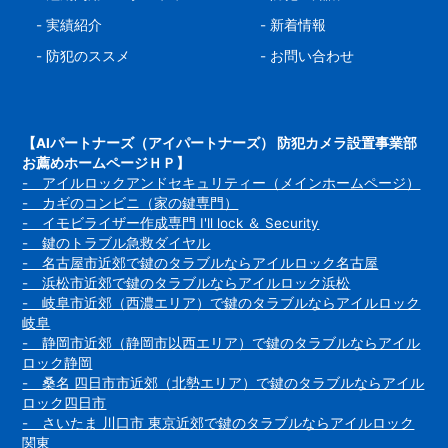
-
実績紹介
-
新着情報
-
防犯のススメ
-
お問い合わせ
【AIパートナーズ（アイパートナーズ） 防犯カメラ設置事業部
お薦めホームページＨＰ】
- アイルロックアンドセキュリティー（メインホームページ）
- カギのコンビニ（家の鍵専門）
- イモビライザー作成専門 I'll lock ＆ Security
- 鍵のトラブル急救ダイヤル
- 名古屋市近郊で鍵のタラブルならアイルロック名古屋
- 浜松市近郊で鍵のタラブルならアイルロック浜松
- 岐阜市近郊（西濃エリア）で鍵のタラブルならアイルロック
岐阜
- 静岡市近郊（静岡市以西エリア）で鍵のタラブルならアイル
ロック静岡
- 桑名 四日市市近郊（北勢エリア）で鍵のタラブルならアイル
ロック四日市
- さいたま 川口市 東京近郊で鍵のタラブルならアイルロック
関東