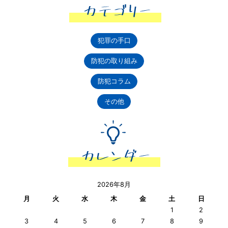
犯罪の手口
防犯の取り組み
防犯コラム
その他
2026年8月
月
火
水
木
金
土
日
1
2
3
4
5
6
7
8
9