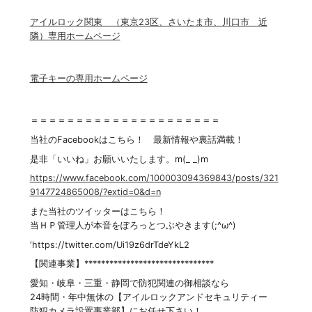
アイルロック関東 （東京23区、さいたま市、川口市 近
隣）専用ホームページ
電子キーの専用ホームページ
＝＝＝＝＝＝＝＝＝＝＝＝＝＝＝＝＝＝＝＝＝
当社のFacebookはこちら！ 最新情報や裏話満載！
是非「いいね」お願いいたします。m(_ _)m
https://www.facebook.com/100003094369843/posts/321
9147724865008/?extid=0&d=n
また当社のツイッターはこちら！
当ＨＰ管理人が本音をぽろっとつぶやきます(;^ω^)
‘https://twitter.com/Ui19z6drTdeYkL2
【関連事業】*******************************
愛知・岐阜・三重・静岡で防犯関連の御相談なら
24時間・年中無休の【アイルロックアンドセキュリティー
防犯カメラ設置事業部】にお任せ下さい！