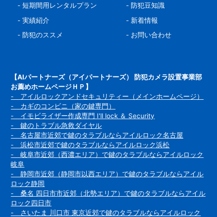
-
短期間用レンタルプラン
-
防犯豆知識
-
実績紹介
-
新着情報
-
防犯のススメ
-
お問い合わせ
【AIパートナーズ（アイパートナーズ） 防犯カメラ設置事業部
お薦めホームページＨＰ】
- アイルロックアンドセキュリティー（メインホームページ）
- カギのコンビニ（家の鍵専門）
- イモビライザー作成専門 I'll lock ＆ Security
- 鍵のトラブル急救ダイヤル
- 名古屋市近郊で鍵のタラブルならアイルロック名古屋
- 浜松市近郊で鍵のタラブルならアイルロック浜松
- 岐阜市近郊（西濃エリア）で鍵のタラブルならアイルロック
岐阜
- 静岡市近郊（静岡市以西エリア）で鍵のタラブルならアイル
ロック静岡
- 桑名 四日市市近郊（北勢エリア）で鍵のタラブルならアイル
ロック四日市
- さいたま 川口市 東京近郊で鍵のタラブルならアイルロック