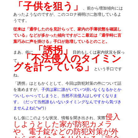
「子供を狙う」
、前から増加傾向には
あったようなのですが、このコロナ禍明けに急増しているよ
うです。
従来は「通学したのを見計らって、家内の手薄状態を確認し
ている」などが多かった傾向ですがここ最近は「通学時に言
葉巧みに声を掛ける」手口が急増しているとのこと。
「誘拐」
まあ、俗に
目的もしくは家内状況を探っ
「不法侵入のタイミン
て、
グを計っている」
という手口です
ね。
「誘拐」はともかくとして、今回は防犯対策の件について話
を進めますが、
子供は家に誰がいていつ頃いなくなるかとか
ついしゃべってしまうと、当然不法侵入はしやすくなりま
す。（だって当然誰もいないタイミングなんですから気づき
ませんよね(;^ω^)）
侵入
もし仮にこのような状況、情報を聞き出され、実際
しようとした家が防犯カメラ
や、電子錠などの防犯対策が外