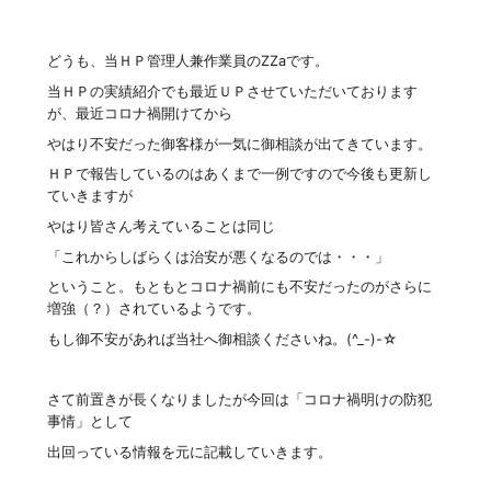
どうも、当ＨＰ管理人兼作業員のZZaです。
当ＨＰの実績紹介でも最近ＵＰさせていただいております
が、最近コロナ禍開けてから
やはり不安だった御客様が一気に御相談が出てきています。
ＨＰで報告しているのはあくまで一例ですので今後も更新し
ていきますが
やはり皆さん考えていることは同じ
「これからしばらくは治安が悪くなるのでは・・・」
ということ。もともとコロナ禍前にも不安だったのがさらに
増強（？）されているようです。
もし御不安があれば当社へ御相談くださいね。(^_-)-☆
さて前置きが長くなりましたが今回は「コロナ禍明けの防犯
事情」として
出回っている情報を元に記載していきます。