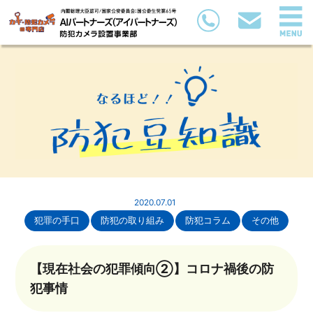
2020.07.01
犯罪の手口
防犯の取り組み
防犯コラム
その他
【現在社会の犯罪傾向②】コロナ禍後の防
犯事情