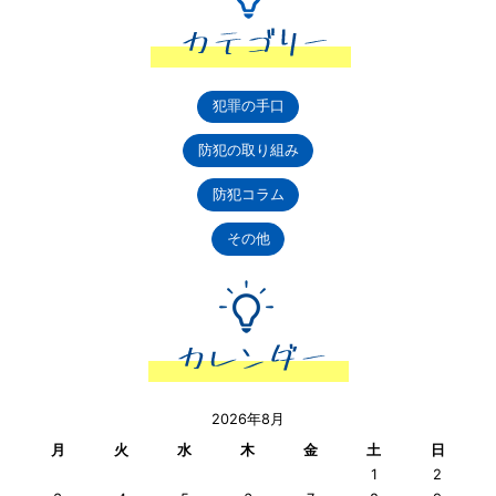
犯罪の手口
防犯の取り組み
防犯コラム
その他
2026年8月
月
火
水
木
金
土
日
1
2