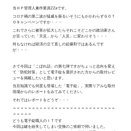
当ＨＰ管理人兼作業員ZZaです。
コロナ禍の第二波が猛威を振るいそうにもかかわらずＧＯＴ
Ｏキャンペーンですか・・・
これでさらに被害が拡大したらそれこそどこかの政治家さん
が言っていた「天災」から「人災」に変わりそう・・・
何もなければ経済の立て直しの起爆剤ではあるんです
が・・・
さて今回は「こぼれ話」の第七弾ですがちょっと志向を変え
て「防犯対策」として電子錠を選択された方からの取付レビ
ューを掲載したいと思います。
当豆知識でも何度も登場した「電子錠」。実際リアルな取付
現場からのレポートをみてみてください。
それではレポートをどうぞ・・・
＝＝＝＝＝＝＝＝＝＝＝＝＝＝＝＝＝＝＝＝＝＝＝＝＝＝＝
＝＝＝＝＝
どうも電子錠職人のＩＴです
今回は鍵を紛失してしまい交換のご依頼で伺いました。