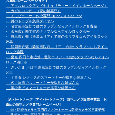
お薦めホームページＨＰ】
- アイルロックアンドセキュリティー（メインホームページ）
- カギのコンビニ（家の鍵専門）
- イモビライザー作成専門 I'll lock ＆ Security
- 鍵のトラブル急救ダイヤル
- 名古屋市近郊で鍵のタラブルならアイルロック名古屋
- 浜松市近郊で鍵のタラブルならアイルロック浜松
- 岐阜市近郊（西濃エリア）で鍵のタラブルならアイルロック
岐阜
- 静岡市近郊（静岡市以西エリア）で鍵のタラブルならアイル
ロック静岡
- 桑名 四日市市近郊（北勢エリア）で鍵のタラブルならアイル
ロック四日市
- さいたま 川口市 東京近郊で鍵のタラブルならアイルロック
関東
- トヨタ レクサスのスマートキーが得意な鍵屋さん
- 名古屋市でスマートキーが得意な鍵屋さん
- 浜松市でスマートキーが得意な鍵屋さん
【AIパートナーズ（アイパートナーズ） 防犯カメラ設置事業部 お
薦めの防犯カメラ専門ホームページ】
- 鍵・防犯カメラの専門店 AIパートナーズ防犯カメラ設置事業部
- 防犯カメラの専門店 防犯№1（ナンバーワン）