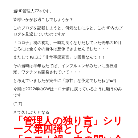
当HP管理人ZZaです。
皆様いかがお過ごしでしょうか？
このブログを記載しようと、何気なしにふと、このHP内のブ
ログを見返していたのですが
「コロナ」禍の初期、一時期良くなりだしていた去年の10月
ごろには全く今の自体は想像できませんでした・・・
またしてもほぼ「非常事態宣言」３回目なんて！！
その当時は半年もたてば、インフルエンザみたいに流行退
潮、ワクチンも開発されていて・・・
と考えていましたが完全に「激甘」な予定でしたね(;^ω^)
今回は2022年のGWはコロナ前に戻っているように願うのみ
です
(T_T)
さて久しぶりとなる
「管理人の独り言」シリ
ーズ第四弾として