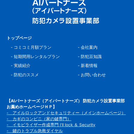
トップページ
-
コミコミ月額プラン
-
会社案内
-
短期間用レンタルプラン
-
防犯豆知識
-
実績紹介
-
新着情報
-
防犯のススメ
-
お問い合わせ
【AIパートナーズ（アイパートナーズ） 防犯カメラ設置事業部
お薦めホームページＨＰ】
- アイルロックアンドセキュリティー（メインホームページ）
- カギのコンビニ（家の鍵専門）
- イモビライザー作成専門 I'll lock ＆ Security
- 鍵のトラブル急救ダイヤル