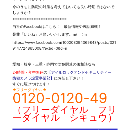
今のうちに防犯の対策を考えておいても良い時期ではないで
しょうか？
*******************************
当社のFacebookはこちら！ 最新情報や裏話満載！
是非「いいね」お願いいたします。m(_ _)m
https://www.facebook.com/100003094369843/posts/321
9147724865008/?extid=0&d=n
愛知・岐阜・三重・静岡で防犯関連の御相談なら
24時間・年中無休
の
【アイルロックアンドセキュリティー
防犯カメラ設置事業部】
にお任せ下さい！
すぐに駆けつけます！
★フリーダイヤル★
0120-0120-49
（フリーダイヤル フリ
ーダイヤル シキュウ）