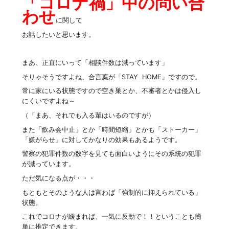
「コロナ禍」中の問い合
わせ
に関して
お話したいと思います。
まあ、正直にいって「相談件数は減っています」
そりゃそうですよね、合言葉が「STAY HOME」ですので。
常に家にいる状態ですので空き巣とか、不審者とかは侵入し
にくいですよね～
（「まあ、それでも入る輩はいるのですが）
また「飲み会中止」とか「時間短縮」とかも「ストーカー」
「嫌がらせ」に対してかなりの効果もあるようです。
警察の犯罪件数の数字を見ても面白いようにその系統の犯罪
が減っています。
ただ気になる点が・・・
もともとそのような人は言わば「強制的に抑えられている」
状態。
これでコロナが緩まれば、一気に反動で！！ということも簡
単に推定できます。