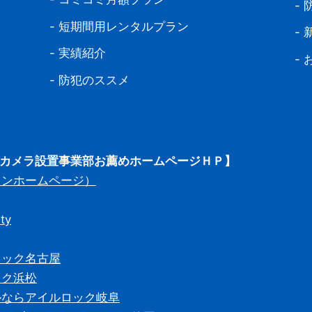
-
-
短期間用レンタルプラン
-
-
実績紹介
-
-
防犯のススメ
犯カメラ設置事業部お薦めホームページＨＰ】
インホームページ）
ty
ロック名古屋
ック浜松
ルならアイルロック岐阜