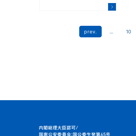
prev.
...
10