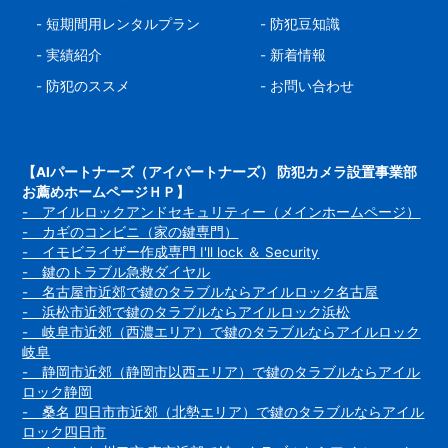
-
短期間用レンタルプラン
-
防犯豆知識
-
実績紹介
-
新着情報
-
防犯のススメ
-
お問い合わせ
【AIパートナーズ（アイパートナーズ） 防犯カメラ設置事業部
お薦めホームページＨＰ】
- アイルロックアンドセキュリティー（メインホームページ）
- カギのコンビニ（家の鍵専門）
- イモビライザー作成専門 I'll lock ＆ Security
- 鍵のトラブル急救ダイヤル
- 名古屋市近郊で鍵のタラブルならアイルロック名古屋
- 浜松市近郊で鍵のタラブルならアイルロック浜松
- 岐阜市近郊（西濃エリア）で鍵のタラブルならアイルロック
岐阜
- 静岡市近郊（静岡市以西エリア）で鍵のタラブルならアイル
ロック静岡
- 桑名 四日市市近郊（北勢エリア）で鍵のタラブルならアイル
ロック四日市