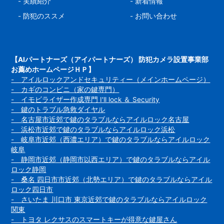
-
実績紹介
-
新着情報
-
防犯のススメ
-
お問い合わせ
【AIパートナーズ（アイパートナーズ） 防犯カメラ設置事業部
お薦めホームページＨＰ】
- アイルロックアンドセキュリティー（メインホームページ）
- カギのコンビニ（家の鍵専門）
- イモビライザー作成専門 I'll lock ＆ Security
- 鍵のトラブル急救ダイヤル
- 名古屋市近郊で鍵のタラブルならアイルロック名古屋
- 浜松市近郊で鍵のタラブルならアイルロック浜松
- 岐阜市近郊（西濃エリア）で鍵のタラブルならアイルロック
岐阜
- 静岡市近郊（静岡市以西エリア）で鍵のタラブルならアイル
ロック静岡
- 桑名 四日市市近郊（北勢エリア）で鍵のタラブルならアイル
ロック四日市
- さいたま 川口市 東京近郊で鍵のタラブルならアイルロック
関東
- トヨタ レクサスのスマートキーが得意な鍵屋さん