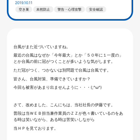
2019.10.11
空き巣
未然防止
警告・心理攻撃
安全確認
台風がまた近づいていますね。
最近の台風はなぜか「今年最大」とか「５０年に１一度の」
とか台風の前に冠がつくことが多いような気がします。
ただ冠がつく、つかないは別問題で台風は台風です。
皆さん、台風対策、準備できていますか？
今回も被害があまり出ませんように・・・(;^ω^)
さて、改めました、こんにちは、当社社長の伊藤です。
普段は当ＷＥＢ担当兼作業員のＺＺが色々書いているのをあ
る時は笑いながら、ある時は苦笑いしながら
当ＨＰを見ております。