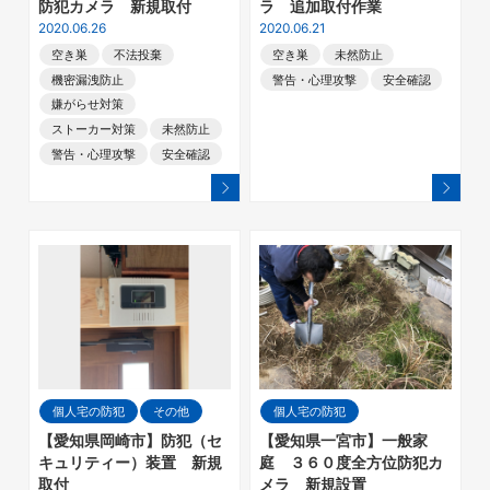
防犯カメラ 新規取付
ラ 追加取付作業
2020.06.26
2020.06.21
空き巣
不法投棄
空き巣
未然防止
機密漏洩防止
警告・心理攻撃
安全確認
嫌がらせ対策
ストーカー対策
未然防止
警告・心理攻撃
安全確認
個人宅の防犯
その他
個人宅の防犯
【愛知県岡崎市】防犯（セ
【愛知県一宮市】一般家
キュリティー）装置 新規
庭 ３６０度全方位防犯カ
取付
メラ 新規設置