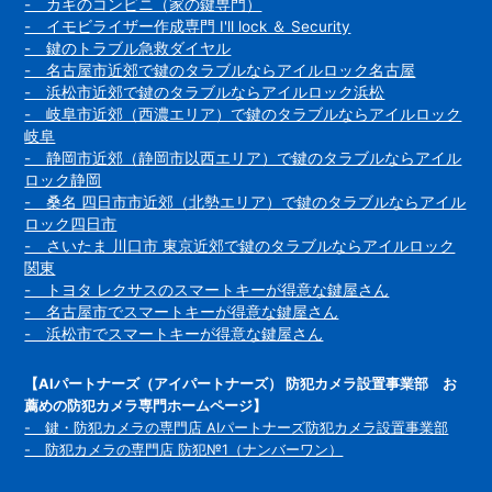
- カギのコンビニ（家の鍵専門）
- イモビライザー作成専門 I'll lock ＆ Security
- 鍵のトラブル急救ダイヤル
- 名古屋市近郊で鍵のタラブルならアイルロック名古屋
- 浜松市近郊で鍵のタラブルならアイルロック浜松
- 岐阜市近郊（西濃エリア）で鍵のタラブルならアイルロック
岐阜
- 静岡市近郊（静岡市以西エリア）で鍵のタラブルならアイル
ロック静岡
- 桑名 四日市市近郊（北勢エリア）で鍵のタラブルならアイル
ロック四日市
- さいたま 川口市 東京近郊で鍵のタラブルならアイルロック
関東
- トヨタ レクサスのスマートキーが得意な鍵屋さん
- 名古屋市でスマートキーが得意な鍵屋さん
- 浜松市でスマートキーが得意な鍵屋さん
【AIパートナーズ（アイパートナーズ） 防犯カメラ設置事業部 お
薦めの防犯カメラ専門ホームページ】
- 鍵・防犯カメラの専門店 AIパートナーズ防犯カメラ設置事業部
- 防犯カメラの専門店 防犯№1（ナンバーワン）