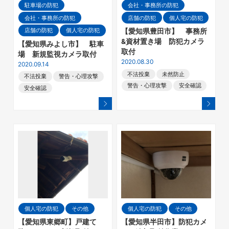
駐車場の防犯
会社・事務所の防犯
会社・事務所の防犯
店舗の防犯
個人宅の防犯
店舗の防犯
個人宅の防犯
【愛知県豊田市】 事務所
&資材置き場 防犯カメラ
【愛知県みよし市】 駐車
取付
場 新規監視カメラ取付
2020.08.30
2020.09.14
不法投棄
未然防止
不法投棄
警告・心理攻撃
警告・心理攻撃
安全確認
安全確認
個人宅の防犯
その他
個人宅の防犯
その他
【愛知県東郷町】戸建て
【愛知県半田市】防犯カメ