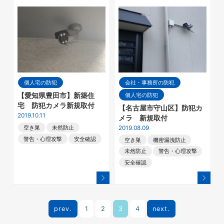
個人宅の防犯
会社・事務所の防犯
個人宅の防犯
【愛知県豊田市】新築住
宅 防犯カメラ新規取付
【名古屋市守山区】防犯カ
2019.10.11
メラ 新規取付
2019.08.09
空き巣
未然防止
警告・心理攻撃
安全確認
空き巣
機密漏洩防止
未然防止
警告・心理攻撃
安全確認
prev.
1
2
3
4
next.