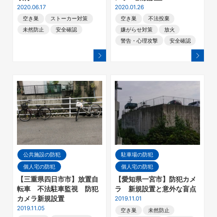
2020.06.17
2020.01.26
空き巣
ストーカー対策
空き巣
不法投棄
未然防止
安全確認
嫌がらせ対策
放火
警告・心理攻撃
安全確認
公共施設の防犯
駐車場の防犯
個人宅の防犯
個人宅の防犯
【三重県四日市市】放置自
【愛知県一宮市】防犯カメ
転車 不法駐車監視 防犯
ラ 新規設置と意外な盲点
カメラ新規設置
2019.11.01
2019.11.05
空き巣
未然防止