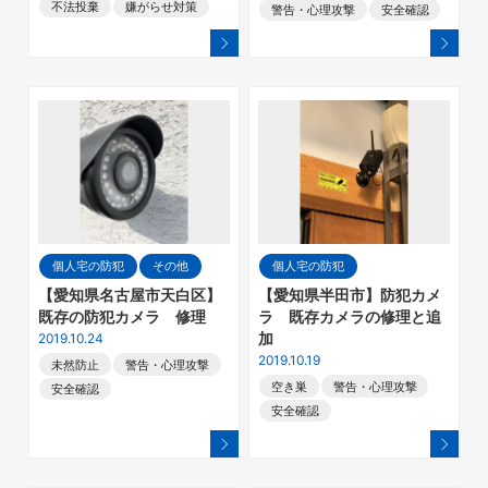
不法投棄
嫌がらせ対策
警告・心理攻撃
安全確認
個人宅の防犯
その他
個人宅の防犯
【愛知県名古屋市天白区】
【愛知県半田市】防犯カメ
既存の防犯カメラ 修理
ラ 既存カメラの修理と追
2019.10.24
加
2019.10.19
未然防止
警告・心理攻撃
空き巣
警告・心理攻撃
安全確認
安全確認