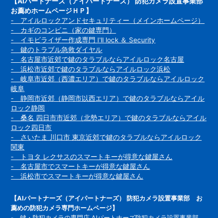
【AIパートナーズ（アイパートナーズ） 防犯カメラ設置事業部
お薦めホームページＨＰ】
- アイルロックアンドセキュリティー（メインホームページ）
- カギのコンビニ（家の鍵専門）
- イモビライザー作成専門 I'll lock ＆ Security
- 鍵のトラブル急救ダイヤル
- 名古屋市近郊で鍵のタラブルならアイルロック名古屋
- 浜松市近郊で鍵のタラブルならアイルロック浜松
- 岐阜市近郊（西濃エリア）で鍵のタラブルならアイルロック
岐阜
- 静岡市近郊（静岡市以西エリア）で鍵のタラブルならアイル
ロック静岡
- 桑名 四日市市近郊（北勢エリア）で鍵のタラブルならアイル
ロック四日市
- さいたま 川口市 東京近郊で鍵のタラブルならアイルロック
関東
- トヨタ レクサスのスマートキーが得意な鍵屋さん
- 名古屋市でスマートキーが得意な鍵屋さん
- 浜松市でスマートキーが得意な鍵屋さん
【AIパートナーズ（アイパートナーズ） 防犯カメラ設置事業部 お
薦めの防犯カメラ専門ホームページ】
- 鍵・防犯カメラの専門店 AIパートナーズ防犯カメラ設置事業部