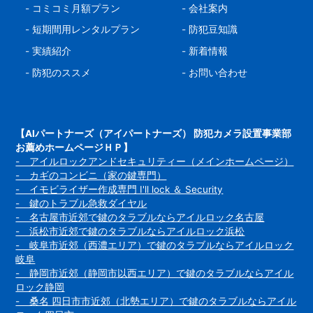
-
コミコミ月額プラン
-
会社案内
-
短期間用レンタルプラン
-
防犯豆知識
-
実績紹介
-
新着情報
-
防犯のススメ
-
お問い合わせ
【AIパートナーズ（アイパートナーズ） 防犯カメラ設置事業部
お薦めホームページＨＰ】
- アイルロックアンドセキュリティー（メインホームページ）
- カギのコンビニ（家の鍵専門）
- イモビライザー作成専門 I'll lock ＆ Security
- 鍵のトラブル急救ダイヤル
- 名古屋市近郊で鍵のタラブルならアイルロック名古屋
- 浜松市近郊で鍵のタラブルならアイルロック浜松
- 岐阜市近郊（西濃エリア）で鍵のタラブルならアイルロック
岐阜
- 静岡市近郊（静岡市以西エリア）で鍵のタラブルならアイル
ロック静岡
- 桑名 四日市市近郊（北勢エリア）で鍵のタラブルならアイル