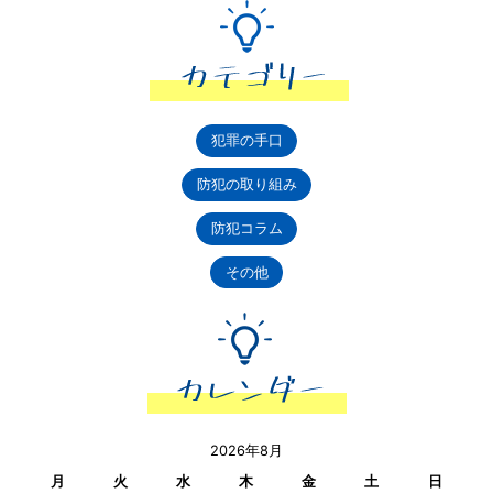
犯罪の手口
防犯の取り組み
防犯コラム
その他
2026年8月
月
火
水
木
金
土
日