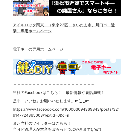
アイルロック関東 （東京23区、さいたま市、川口市 近
隣）専用ホームページ
電子キーの専用ホームページ
＝＝＝＝＝＝＝＝＝＝＝＝＝＝＝＝＝＝＝＝＝
当社のFacebookはこちら！ 最新情報や裏話満載！
是非「いいね」お願いいたします。m(_ _)m
https://www.facebook.com/100003094369843/posts/321
9147724865008/?extid=0&d=n
また当社のツイッターはこちら！
当ＨＰ管理人が本音をぽろっとつぶやきます(;^ω^)