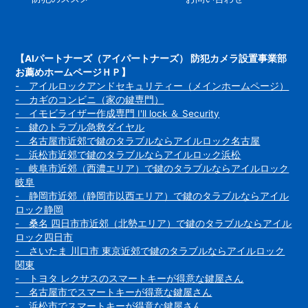
【AIパートナーズ（アイパートナーズ） 防犯カメラ設置事業部
お薦めホームページＨＰ】
- アイルロックアンドセキュリティー（メインホームページ）
- カギのコンビニ（家の鍵専門）
- イモビライザー作成専門 I'll lock ＆ Security
- 鍵のトラブル急救ダイヤル
- 名古屋市近郊で鍵のタラブルならアイルロック名古屋
- 浜松市近郊で鍵のタラブルならアイルロック浜松
- 岐阜市近郊（西濃エリア）で鍵のタラブルならアイルロック
岐阜
- 静岡市近郊（静岡市以西エリア）で鍵のタラブルならアイル
ロック静岡
- 桑名 四日市市近郊（北勢エリア）で鍵のタラブルならアイル
ロック四日市
- さいたま 川口市 東京近郊で鍵のタラブルならアイルロック
関東
- トヨタ レクサスのスマートキーが得意な鍵屋さん
- 名古屋市でスマートキーが得意な鍵屋さん
- 浜松市でスマートキーが得意な鍵屋さん