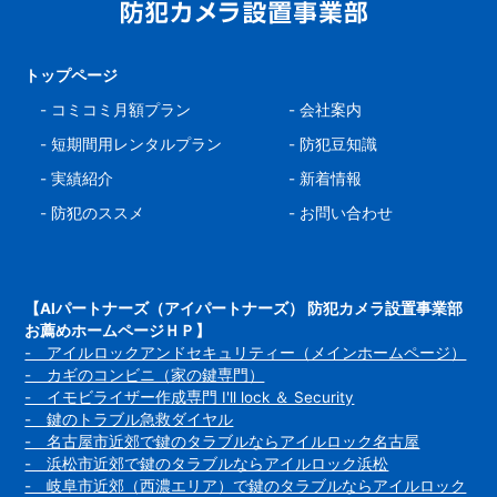
トップページ
-
コミコミ月額プラン
-
会社案内
-
短期間用レンタルプラン
-
防犯豆知識
-
実績紹介
-
新着情報
-
防犯のススメ
-
お問い合わせ
【AIパートナーズ（アイパートナーズ） 防犯カメラ設置事業部
お薦めホームページＨＰ】
- アイルロックアンドセキュリティー（メインホームページ）
- カギのコンビニ（家の鍵専門）
- イモビライザー作成専門 I'll lock ＆ Security
- 鍵のトラブル急救ダイヤル
- 名古屋市近郊で鍵のタラブルならアイルロック名古屋
- 浜松市近郊で鍵のタラブルならアイルロック浜松
- 岐阜市近郊（西濃エリア）で鍵のタラブルならアイルロック