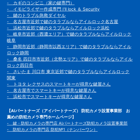
- カギのコンビニ（家の鍵専門）
- イモビライザー作成専門 I'll lock ＆ Security
- 鍵のトラブル急救ダイヤル
- 名古屋市近郊で鍵のタラブルならアイルロック名古屋
- 浜松市近郊で鍵のタラブルならアイルロック浜松
- 岐阜市近郊（西濃エリア）で鍵のタラブルならアイルロック
岐阜
- 静岡市近郊（静岡市以西エリア）で鍵のタラブルならアイル
ロック静岡
- 桑名 四日市市近郊（北勢エリア）で鍵のタラブルならアイル
ロック四日市
- さいたま 川口市 東京近郊で鍵のタラブルならアイルロック
関東
- トヨタ レクサスのスマートキーが得意な鍵屋さん
- 名古屋市でスマートキーが得意な鍵屋さん
- 浜松市でスマートキーが得意な鍵屋さん
【AIパートナーズ（アイパートナーズ） 防犯カメラ設置事業部 お
薦めの防犯カメラ専門ホームページ】
- 鍵・防犯カメラの専門店 AIパートナーズ防犯カメラ設置事業部
- 防犯カメラの専門店 防犯№1（ナンバーワン）