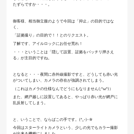
たずらですか・・・。
御客様、相当御立腹のようで今回は「抑止」の目的ではな
く、
「証拠撮り」の目的で！！とのリクエスト。
了解です、アイルロックにお任せ荒れ！
・・・ということは「隠して設置、証拠をバッチリ押さえ
る」が主目的ですね。
となると・・・夜間に赤外線撮影ですと、どうしても赤い光
がついてしまい、カメラの存在が強調されてしまう。
（これはカメラの仕様なんでどうにもなりません(;^ω^)）
また、網戸越しに設置してあると、やっぱり赤い光が網戸に
乱反射してしまう。
と、いうことで、ならばこの手です。(^_-)-☆
今回はスターライトカメラという、少しの光でもカラー撮影
が出来る機種にしました。