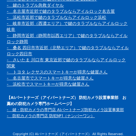
- 鍵のトラブル急救ダイヤル
- 名古屋市近郊で鍵のタラブルならアイルロック名古屋
- 浜松市近郊で鍵のタラブルならアイルロック浜松
- 岐阜市近郊（西濃エリア）で鍵のタラブルならアイルロック
岐阜
- 静岡市近郊（静岡市以西エリア）で鍵のタラブルならアイル
ロック静岡
- 桑名 四日市市近郊（北勢エリア）で鍵のタラブルならアイル
ロック四日市
- さいたま 川口市 東京近郊で鍵のタラブルならアイルロック
関東
- トヨタ レクサスのスマートキーが得意な鍵屋さん
- 名古屋市でスマートキーが得意な鍵屋さん
- 浜松市でスマートキーが得意な鍵屋さん
【AIパートナーズ（アイパートナーズ） 防犯カメラ設置事業部 お
薦めの防犯カメラ専門ホームページ】
- 鍵・防犯カメラの専門店 AIパートナーズ防犯カメラ設置事業部
- 防犯カメラの専門店 防犯№1（ナンバーワン）
Copyright (C) AIパートナーズ（アイパートナーズ） All Rights Reserved.