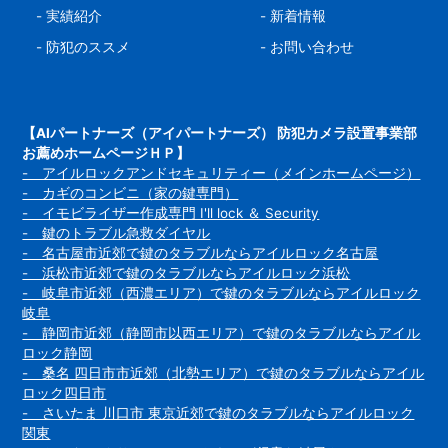
-
実績紹介
-
新着情報
-
防犯のススメ
-
お問い合わせ
【AIパートナーズ（アイパートナーズ） 防犯カメラ設置事業部
お薦めホームページＨＰ】
- アイルロックアンドセキュリティー（メインホームページ）
- カギのコンビニ（家の鍵専門）
- イモビライザー作成専門 I'll lock ＆ Security
- 鍵のトラブル急救ダイヤル
- 名古屋市近郊で鍵のタラブルならアイルロック名古屋
- 浜松市近郊で鍵のタラブルならアイルロック浜松
- 岐阜市近郊（西濃エリア）で鍵のタラブルならアイルロック
岐阜
- 静岡市近郊（静岡市以西エリア）で鍵のタラブルならアイル
ロック静岡
- 桑名 四日市市近郊（北勢エリア）で鍵のタラブルならアイル
ロック四日市
- さいたま 川口市 東京近郊で鍵のタラブルならアイルロック
関東