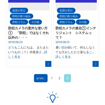
犯罪の手口
犯罪の手口
防犯の取り組み
防犯の取り組み
防犯コラム
その他
防犯コラム
その他
防犯カメラの意外な使い方
防犯カメラの進化①インテ
① 「防犯」ではなくそれ
リジェント システムっ
以外の・・・
て？
2019.08.23
2019.08.10
どうもこんにちは。 またまた
暑い日が続いて、何もしなく
いつもの（？）作業員Ｚ
…詳
ても汗がしたたり落ちるこ
…
しく見る
詳しく見る
prev.
1
2
3