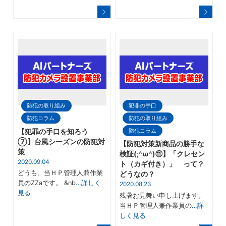
防犯の取り組み
犯罪の手口
防犯コラム
防犯の取り組み
防犯コラム
【犯罪の手口を知ろう
⑦】台風シーズンの防犯対
【防犯対策新商品の勝手な
策
検証(;^ω^)⑪】「クレセン
2020.09.04
ト（カギ付き）」 って？
どうも、当ＨＰ管理人兼作業
どうなの？
員のZZaです。 &nb
…詳しく
2020.08.23
見る
残暑お見舞い申し上げます。
当ＨＰ管理人兼作業員の
…詳
しく見る