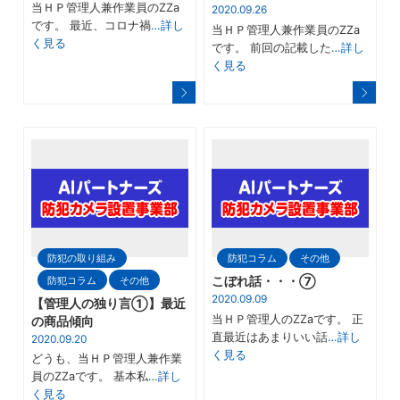
当ＨＰ管理人兼作業員のZZa
2020.09.26
です。 最近、コロナ禍
…詳し
当ＨＰ管理人兼作業員のZZa
く見る
です。 前回の記載した
…詳し
く見る
防犯の取り組み
防犯コラム
その他
防犯コラム
その他
こぼれ話・・・⑦
2020.09.09
【管理人の独り言①】最近
当ＨＰ管理人のZZaです。 正
の商品傾向
直最近はあまりいい話
…詳し
2020.09.20
く見る
どうも、当ＨＰ管理人兼作業
員のZZaです。 基本私
…詳し
く見る