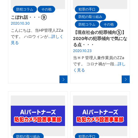
防犯コラム
その他
犯罪の手口
防犯の取り組み
こぼれ話・・・⑨
2020.10.30
防犯コラム
その他
こんにちは、当HP管理人ZZa
【現在社会の犯罪傾向⑤】
です。 ハロウィンが
…詳しく
2020年の犯罪傾向で気にな
見る
る点・・・
2020.10.23
当ＨＰ管理人兼作業員のZZa
です。 コロナ禍が一段
…詳し
く見る
防犯の取り組み
犯罪の手口