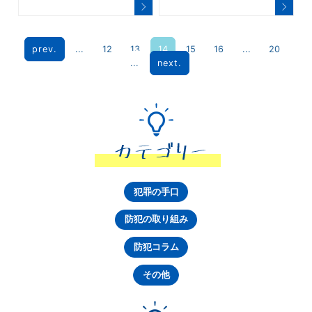
prev.
...
12
13
14
15
16
...
20
...
next.
犯罪の手口
防犯の取り組み
防犯コラム
その他