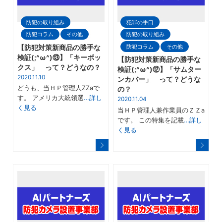
防犯の取り組み
犯罪の手口
防犯コラム
その他
防犯の取り組み
防犯コラム
その他
【防犯対策新商品の勝手な
検証(;^ω^)⑬】「キーボッ
【防犯対策新商品の勝手な
クス」 って？どうなの？
検証(;^ω^)⑫】「サムター
2020.11.10
ンカバー」 って？どうな
どうも、当ＨＰ管理人ZZaで
の？
す。 アメリカ大統領選
…詳し
2020.11.04
く見る
当ＨＰ管理人兼作業員のＺＺa
です。 この特集を記載
…詳し
く見る