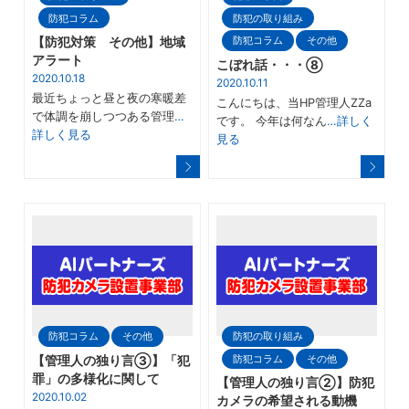
防犯コラム
防犯の取り組み
防犯コラム
その他
【防犯対策 その他】地域
アラート
こぼれ話・・・⑧
2020.10.18
2020.10.11
最近ちょっと昼と夜の寒暖差
こんにちは、当HP管理人ZZa
で体調を崩しつつある管理
…
です。 今年は何なん
…詳しく
詳しく見る
見る
防犯コラム
その他
防犯の取り組み
防犯コラム
その他
【管理人の独り言③】「犯
罪」の多様化に関して
【管理人の独り言②】防犯
2020.10.02
カメラの希望される動機