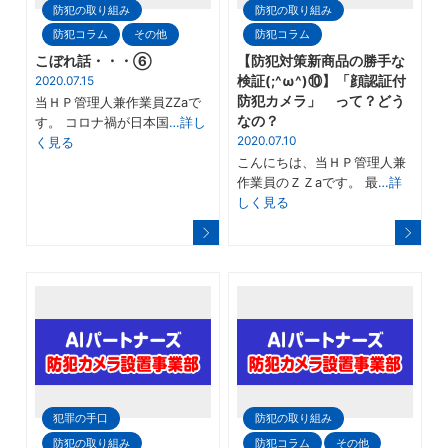
防犯の取り組み
防犯の取り組み
防犯コラム
その他
防犯コラム
こぼれ話・・・⑥
【防犯対策新商品の勝手な
2020.07.15
検証(;^ω^)⑩】「顔認証付
防犯カメラ」 って？どう
当ＨＰ管理人兼作業員ZZaで
なの？
す。 コロナ禍が日本国
…詳し
2020.07.10
く見る
こんにちは、当ＨＰ管理人兼
作業員のＺＺaです。 最
…詳
しく見る
犯罪の手口
防犯の取り組み
防犯の取り組み
防犯コラム
その他