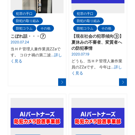
犯罪の手口
犯罪の手口
防犯の取り組み
防犯の取り組み
防犯コラム
その他
防犯コラム
その他
こぼれ話・・・⑦
【現在社会の犯罪傾向③】
2020.07.24
夏休みの不審者、変質者へ
の防犯事情
当ＨＰ管理人兼作業員ZZaで
2020.07.19
す。 コロナ禍の第二波
…詳し
く見る
どうも、当ＨＰ管理人兼作業
員のZZaです。 今年は
…詳し
く見る