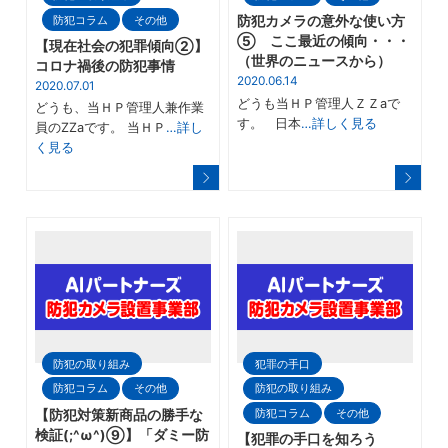
防犯コラム
その他
防犯カメラの意外な使い方
⑤ ここ最近の傾向・・・
【現在社会の犯罪傾向②】
（世界のニュースから）
コロナ禍後の防犯事情
2020.06.14
2020.07.01
どうも当ＨＰ管理人ＺＺaで
どうも、当ＨＰ管理人兼作業
す。 日本
…詳しく見る
員のZZaです。 当ＨＰ
…詳し
く見る
防犯の取り組み
犯罪の手口
防犯コラム
その他
防犯の取り組み
防犯コラム
その他
【防犯対策新商品の勝手な
検証(;^ω^)⑨】「ダミー防
【犯罪の手口を知ろう