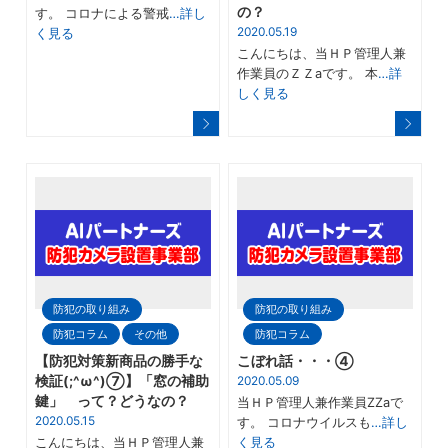
の？
す。 コロナによる警戒
…詳し
2020.05.19
く見る
こんにちは、当ＨＰ管理人兼
作業員のＺＺaです。 本
…詳
しく見る
防犯の取り組み
防犯の取り組み
防犯コラム
その他
防犯コラム
【防犯対策新商品の勝手な
こぼれ話・・・④
検証(;^ω^)⑦】「窓の補助
2020.05.09
鍵」 って？どうなの？
当ＨＰ管理人兼作業員ZZaで
2020.05.15
す。 コロナウイルスも
…詳し
こんにちは、当ＨＰ管理人兼
く見る