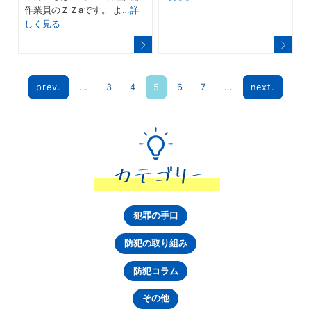
作業員のＺＺaです。 よ
…詳
しく見る
prev.
...
3
4
5
6
7
...
next.
犯罪の手口
防犯の取り組み
防犯コラム
その他