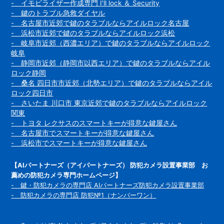
- イモビライザー作成専門 I'll lock ＆ Security
- 鍵のトラブル急救ダイヤル
- 名古屋市近郊で鍵のタラブルならアイルロック名古屋
- 浜松市近郊で鍵のタラブルならアイルロック浜松
- 岐阜市近郊（西濃エリア）で鍵のタラブルならアイルロック
岐阜
- 静岡市近郊（静岡市以西エリア）で鍵のタラブルならアイル
ロック静岡
- 桑名 四日市市近郊（北勢エリア）で鍵のタラブルならアイル
ロック四日市
- さいたま 川口市 東京近郊で鍵のタラブルならアイルロック
関東
- トヨタ レクサスのスマートキーが得意な鍵屋さん
- 名古屋市でスマートキーが得意な鍵屋さん
- 浜松市でスマートキーが得意な鍵屋さん
【AIパートナーズ（アイパートナーズ） 防犯カメラ設置事業部 お
薦めの防犯カメラ専門ホームページ】
- 鍵・防犯カメラの専門店 AIパートナーズ防犯カメラ設置事業部
- 防犯カメラの専門店 防犯№1（ナンバーワン）