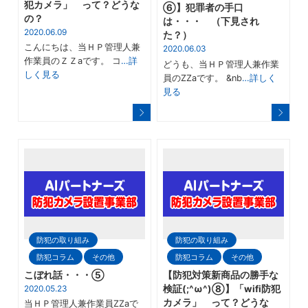
犯カメラ」 って？どうな
⑥】犯罪者の手口
の？
は・・・ （下見され
2020.06.09
た？）
こんにちは、当ＨＰ管理人兼
2020.06.03
作業員のＺＺaです。 コ
…詳
どうも、当ＨＰ管理人兼作業
しく見る
員のZZaです。 &nb
…詳しく
見る
防犯の取り組み
防犯の取り組み
防犯コラム
その他
防犯コラム
その他
こぼれ話・・・⑤
【防犯対策新商品の勝手な
2020.05.23
検証(;^ω^)⑧】「wifi防犯
カメラ」 って？どうな
当ＨＰ管理人兼作業員ZZaで